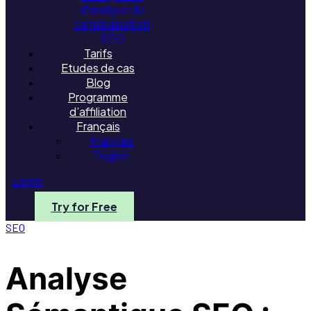
d’analyse de
cannibalisation
SEO
Tarifs
Etudes de cas
Blog
Programme
d’affiliation
Français
Français
English
Login
Try for Free
SEO
Analyse