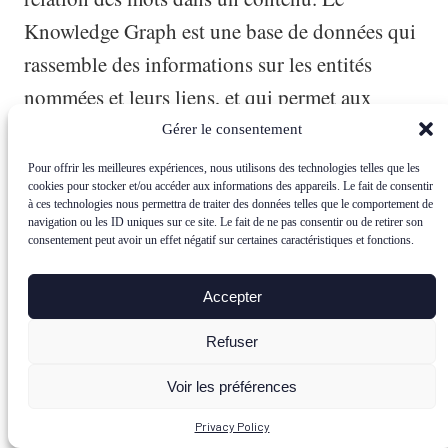
Knowledge Graph est une base de données qui
rassemble des informations sur les entités
nommées et leurs liens, et qui permet aux
moteurs de recherche de fournir des réponses
Gérer le consentement
directes et pertinentes aux requêtes des
Pour offrir les meilleures expériences, nous utilisons des technologies telles que les
cookies pour stocker et/ou accéder aux informations des appareils. Le fait de consentir
internautes. Par exemple, si un internaute tape
à ces technologies nous permettra de traiter des données telles que le comportement de
navigation ou les ID uniques sur ce site. Le fait de ne pas consentir ou de retirer son
« Barack Obama », le Knowledge Graph va lui
consentement peut avoir un effet négatif sur certaines caractéristiques et fonctions.
afficher des informations telles que sa date de
naissance, sa nationalité, sa profession, sa
Accepter
famille, etc.
Refuser
Pour enrichir le contenu grâce à l’analyse
Voir les préférences
sémantique, il faut utiliser des stratégies de
Privacy Policy