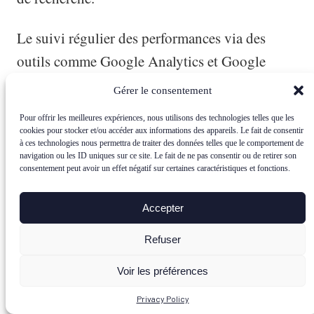
Le suivi régulier des performances via des
outils comme Google Analytics et Google
Search Console est également essentiel pour
Gérer le consentement
ajuster et améliorer continuellement ma
Pour offrir les meilleures expériences, nous utilisons des technologies telles que les
stratégie SEO. Je m’empresse de mettre en
cookies pour stocker et/ou accéder aux informations des appareils. Le fait de consentir
à ces technologies nous permettra de traiter des données telles que le comportement de
œuvre ces stratégies pour booster la visibilité
navigation ou les ID uniques sur ce site. Le fait de ne pas consentir ou de retirer son
consentement peut avoir un effet négatif sur certaines caractéristiques et fonctions.
de mon site Drupal et attirer plus de trafic.
Accepter
Avec les bons outils et une approche bien
planifiée, je peux transformer mon site en un
Refuser
outil de référencement puissant et améliorer
Voir les préférences
significativement ma présence en ligne.
Privacy Policy