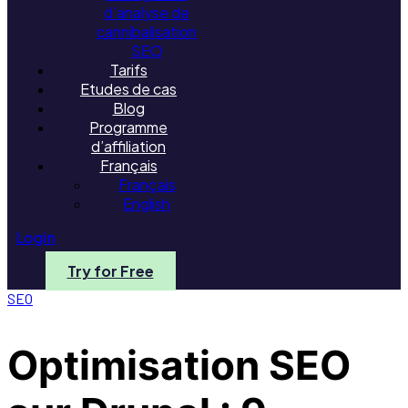
d’analyse de
cannibalisation
SEO
Tarifs
Etudes de cas
Blog
Programme
d’affiliation
Français
Français
English
Login
Try for Free
SEO
Optimisation SEO